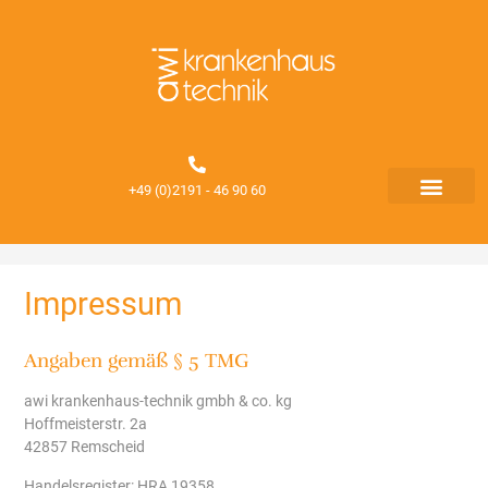
+49 (0)2191 - 46 90 60
Impressum
Angaben gemäß § 5 TMG
awi krankenhaus-technik gmbh & co. kg
Hoffmeisterstr. 2a
42857 Remscheid
Handelsregister: HRA 19358